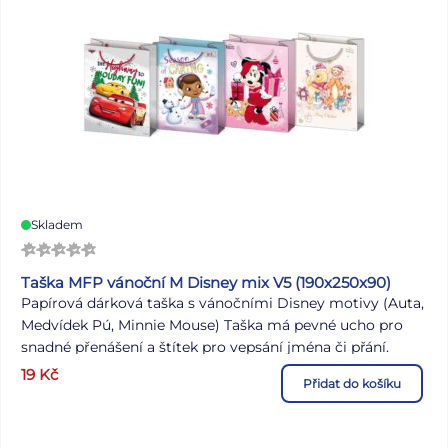
Skladem
Taška MFP vánoční M Disney mix V5 (190x250x90)
Papírová dárková taška s vánočními Disney motivy (Auta,
Medvídek Pú, Minnie Mouse) Taška má pevné ucho pro
snadné přenášení a štítek pro vepsání jména či přání.
Povrchová úprava: Lak Gramáž: 157 g Uvedená cena je za 1
19
Kč
Přidat do košíku
ks. Dodáváme v mixu po 4 ks dle skladové zásoby.