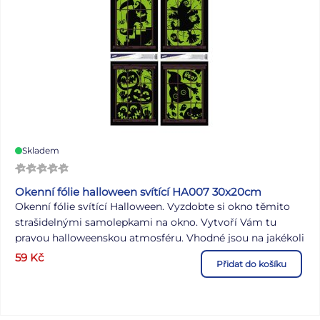
Skladem
Okenní fólie halloween svítící HA007 30x20cm
Okenní fólie svítící Halloween. Vyzdobte si okno těmito
strašidelnými samolepkami na okno. Vytvoří Vám tu
pravou halloweenskou atmosféru. Vhodné jsou na jakékoli
hladké plochy, například sklo, výlohy, zrcadla nebo
59
Kč
Přidat do košíku
kachličky. Čisté, bez lepidla a opakovaně použitelné.
NÁVOD: Sloupněte z podložky obrázek a umístěte na
čisté, případně navlhčené sklo stranou, která byla na
podložce. Obrázek elektrostaticky přilne. Folie se snadno