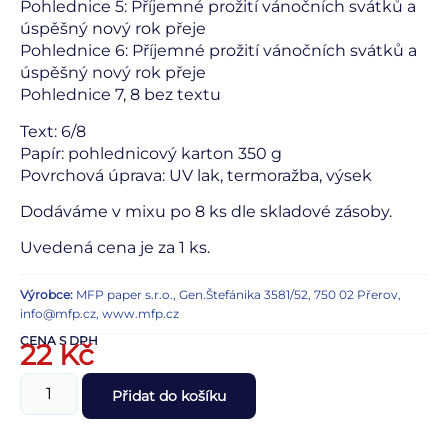
Pohlednice 5: Příjemné prožití vánočních svátků a
úspěšný nový rok přeje
Pohlednice 6: Příjemné prožití vánočních svátků a
úspěšný nový rok přeje
Pohlednice 7, 8 bez textu
Text: 6/8
Papír: pohlednicový karton 350 g
Povrchová úprava: UV lak, termoražba, výsek
Dodáváme v mixu po 8 ks dle skladové zásoby.
Uvedená cena je za 1 ks.
Výrobce:
MFP paper s.r.o., Gen.Štefánika 3581/52, 750 02 Přerov,
info@mfp.cz, www.mfp.cz
CENA S DPH
22
Kč
Přidat do košíku