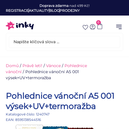
Doprava zdarma
nad 499 Kč!
REGISTRACE
AKTUALITY
BLOG
PRODEJNY
0
Domů
/
Právě letí!
/
Vánoce
/
Pohlednice
vánoční
/ Pohlednice vánoční A5 001
výsek+UV+termoražba
Pohlednice vánoční A5 001
výsek+UV+termoražba
Katalogové číslo: 1240747
EAN: 8595138544516