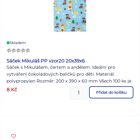
Skladem
Sáček Mikuláš PP vzor20 20x39x6
Sáček s Mikulášem, čertem a andělem. Ideální pro
vytváření čokoládových balíčků pro děti. Materiál:
polypropylen Rozměr: 200 x 390 x 60 mm Všech 100 ks je
balených v sáčku. Uvedená cena je za 1 ks.
8
Kč
Přidat do košíku