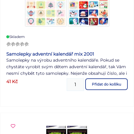
Skladem
Samolepky adventní kalendář mix 2001
Samolepky na výrobu adventního kalendáře. Pokud se
chystáte vyrobit svým dětem adventní kalendář, tak Vám
nesmí chybět tyto samolepky. Nejenže obsahují číslo, ale i
krásné obrázky s vánočními motivy. Díky nim označíte
41
Kč
Přidat do košíku
krabičky, sáčky nebo látkové pytlíky do kterých zabalíte
sladkosti, a tím vytvoříte originální adventní kalendář,
který potěší každé dítě. Motiv: mix vánočních motivů
Dodáváme v mixu 2 ks dle skladové zásoby. Uvedená cena
je za 1 arch.