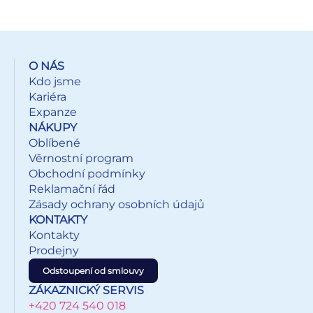
sloupne a dá se přemístit. Dodáváme v mixu po 4 ks dle
skladové zásoby. Uvedená cena je za 1 ks.
O NÁS
Kdo jsme
Kariéra
Expanze
NÁKUPY
Oblíbené
Věrnostní program
Obchodní podmínky
Reklamační řád
Zásady ochrany osobních údajů
KONTAKTY
Kontakty
Prodejny
Odstoupení od smlouvy
ZÁKAZNICKÝ SERVIS
+420 724 540 018