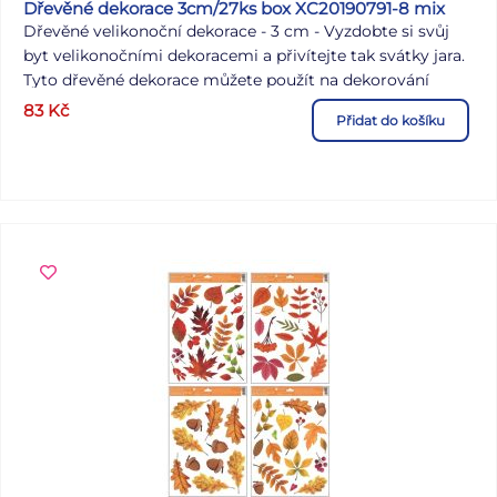
Dřevěné dekorace 3cm/27ks box XC20190791-8 mix
Dřevěné velikonoční dekorace - 3 cm - Vyzdobte si svůj
byt velikonočními dekoracemi a přivítejte tak svátky jara.
Tyto dřevěné dekorace můžete použít na dekorování
velikonočních věnců, košíčků, větviček apod. BALENÍ
83
Kč
Přidat do košíku
OSBAHUJE: - 27 ks velikonočních barevných dekorací (9
motivů) Uvedená cena je za 1 balení. Dodáváme v dřevěné
krabičce.