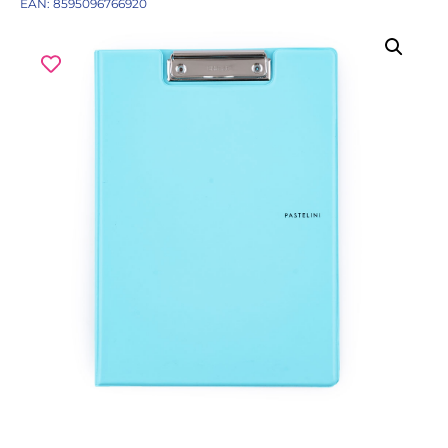
EAN: 8595096766920