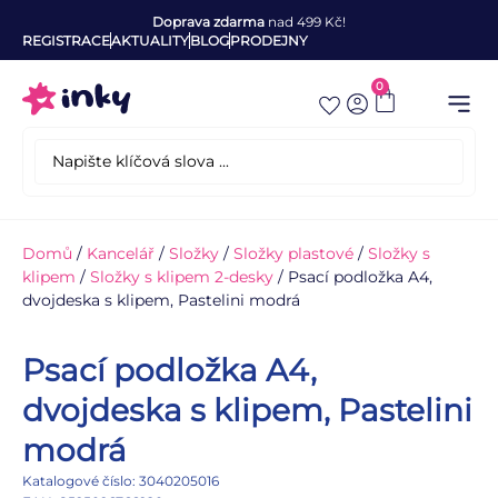
Doprava zdarma
nad 499 Kč!
REGISTRACE
AKTUALITY
BLOG
PRODEJNY
0
Domů
/
Kancelář
/
Složky
/
Složky plastové
/
Složky s
klipem
/
Složky s klipem 2-desky
/ Psací podložka A4,
dvojdeska s klipem, Pastelini modrá
Psací podložka A4,
dvojdeska s klipem, Pastelini
modrá
Katalogové číslo: 3040205016