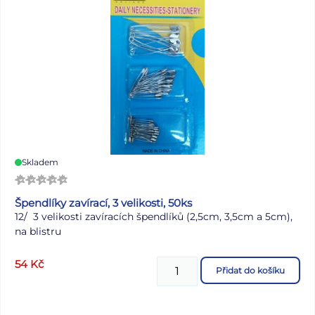
5 barev dle skladové zásoby. Uvedená cena je za 1 ks.
Skladem
Špendlíky zavírací, 3 velikosti, 50ks
12/ 3 velikosti zavíracích špendlíků (2,5cm, 3,5cm a 5cm),
na blistru
54
Kč
Přidat do košíku