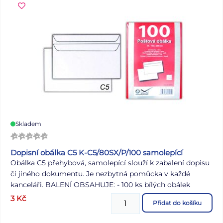
Skladem
Dopisní obálka C5 K-C5/80SX/P/100 samolepící
Obálka C5 přehybová, samolepící slouží k zabalení dopisu
či jiného dokumentu. Je nezbytná pomůcka v každé
kanceláři. BALENÍ OBSAHUJE: - 100 ks bílých obálek
Uvedená cena je za 1 ks.
3
Kč
Přidat do košíku