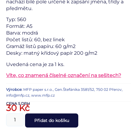
nachází bílé pole určené k zapsání jména, třídy a
předmětu.
Typ: 560
Formát: A5
Barva: modrá
Počet listů: 60, bez linek
Gramáž listů papíru: 60 g/m2
Desky: matný křídový papír 200 g/m2
Uvedená cena je za 1 ks.
Víte, co znamená číselné označení na sešitech?
Výrobce:
MFP paper s.r.o., Gen.Štefánika 3581/52, 750 02 Přerov,
info@mfp.cz, www.mfp.cz
CENA S DPH
30
Kč
Přidat do košíku