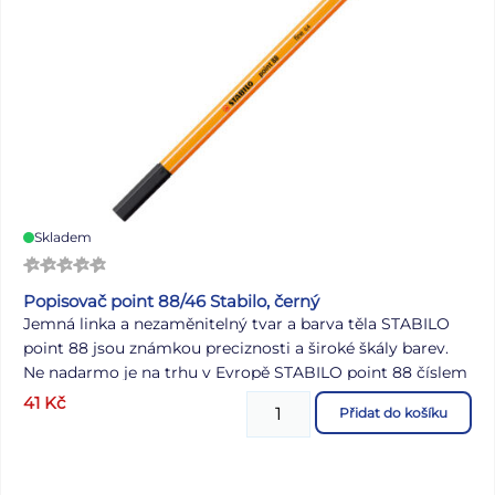
Skladem
Popisovač point 88/46 Stabilo, černý
Jemná linka a nezaměnitelný tvar a barva těla STABILO
point 88 jsou známkou preciznosti a široké škály barev.
Ne nadarmo je na trhu v Evropě STABILO point 88 číslem
jedna. Jeho hrot zasazený do kovového pouzdra byl
41
Kč
Přidat do košíku
nesčetněkrát zdrojem skvělých nápadů a důmyslných
myšlenek; ať už v práci, ve škole, v každodenním životě
nebo ve chvílích kreativity - STABILO point 88 je vaším
dokonalým společníkem. Tělo a víčko produktu je