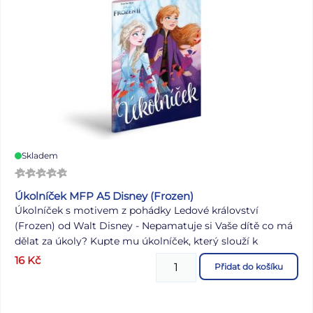
Skladem
Úkolníček MFP A5 Disney (Frozen)
Úkolníček s motivem z pohádky Ledové království
(Frozen) od Walt Disney - Nepamatuje si Vaše dítě co má
dělat za úkoly? Kupte mu úkolníček, který slouží k
přehlednému zapisování domácích úkolů. Úkolníček
16
Kč
Přidat do košíku
obsahuje: - osobní údaje - telefonní čísla - prostor pro
poznámky - malá násobilka - geometrické vzorce a
matematické vzorečky - vyjmenovaná slova - rozvrh