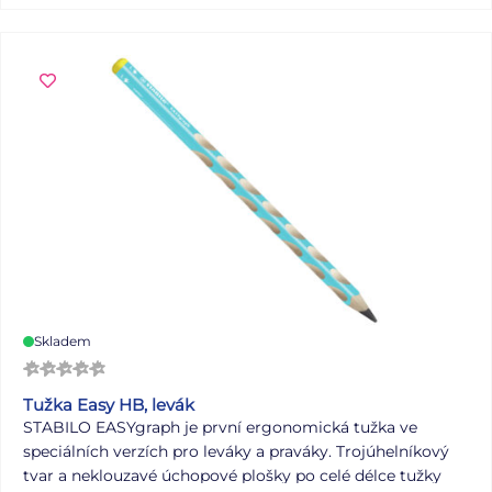
hodin Formát: A5 Počet stran: 40 stran Uvedená cena je
za 1 ks.
Skladem
Tužka Easy HB, levák
STABILO EASYgraph je první ergonomická tužka ve
speciálních verzích pro leváky a praváky. Trojúhelníkový
tvar a neklouzavé úchopové plošky po celé délce tužky