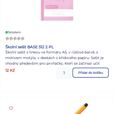
Skladem
Školní sešit BASE 512 2 PL
Školní sešit s linkou ve formátu A5, v růžové barvě, s
motivem motýla, v deskách z křídového papíru. Sešit je
vhodný především pro prvňáčky, kteří se začínají učit
psát. S tím jim pomohou 2 pomocné linky. Stránky jsou
12
Kč
Přidat do košíku
bez okrajů. Typ: 512 Formát: A5 Motiv: motýl Barva: růžová
Šířka řádku: 16 mm Gramáž papíru: 60 g Počet listů: 10 s
linkou Desky: matný křídový papír 200 g Uvedená cena je
za 1 ks.
Víte, co znamená číselné označení na sešitech?