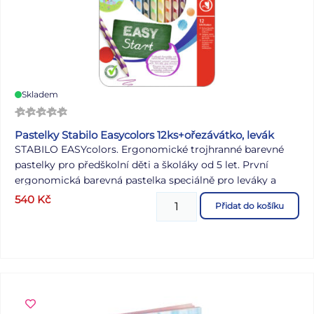
Skladem
Pastelky Stabilo Easycolors 12ks+ořezávátko, levák
STABILO EASYcolors. Ergonomické trojhranné barevné
pastelky pro předškolní děti a školáky od 5 let. První
ergonomická barevná pastelka speciálně pro leváky a
praváky. Trojhranný tvar a neklouzavé úchopové plošky
540
Kč
Přidat do košíku
zajišťují uvolněné držení ruky. Žlutý nebo červený konec
pastelky označuje levou nebo pravou verzi. Brilantní barvy
ve dřevě z udržitelného lesního hospodářství. Pastelky
jsou vyrobeny ze dřeva certifikovaného PEFC® (PEFC/04-
31-1728). Každá pastelka má štítek na jméno.