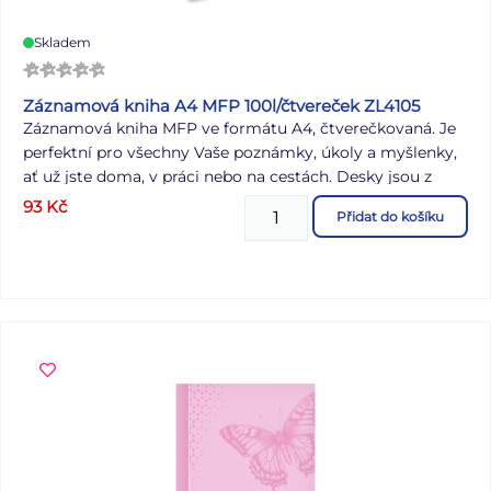
Skladem
Záznamová kniha A4 MFP 100l/čtvereček ZL4105
Záznamová kniha MFP ve formátu A4, čtverečkovaná. Je
perfektní pro všechny Vaše poznámky, úkoly a myšlenky,
ať už jste doma, v práci nebo na cestách. Desky jsou z
pevného lepeného kartonu, který je pokryt laminem.
93
Kč
Přidat do košíku
Vazba V8, známá svou mimořádnou pevností, zajistí, že
stránky zůstanou na svém místě bez ohledu na to, jak
často knihu používáte. Formát: A4 Barva: růžová Počet
listů: 100, čtvereček Motiv: větvičky s růžovými květy
Uvedená cena je za 1 ks.