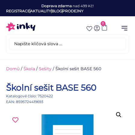
Doprava zdarma
nad 499 Kč!
REGISTRACE
AKTUALITY
BLOG
PRODEJNY
0
Domů
/
Škola
/
Sešity
/ Školní sešit BASE 560
Školní sešit BASE 560
Katalogové číslo: 7520422
EAN: 8595724419693