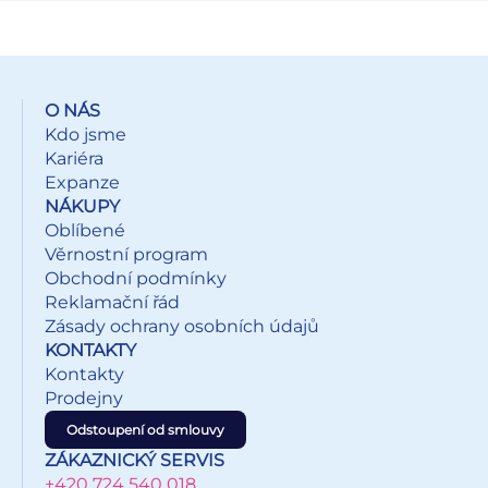
vyrobeno z plastu na biologické bázi s certifikací ISCC
PLUS.
O NÁS
Kdo jsme
Kariéra
Expanze
NÁKUPY
Oblíbené
Věrnostní program
Obchodní podmínky
Reklamační řád
Zásady ochrany osobních údajů
KONTAKTY
Kontakty
Prodejny
Odstoupení od smlouvy
ZÁKAZNICKÝ SERVIS
+420 724 540 018