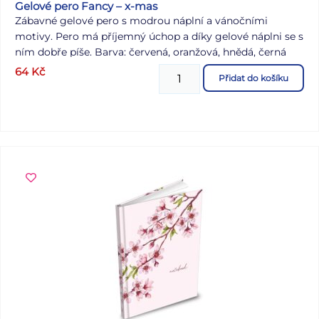
Gelové pero Fancy – x-mas
Zábavné gelové pero s modrou náplní a vánočními
motivy. Pero má příjemný úchop a díky gelové náplni se s
ním dobře píše. Barva: červená, oranžová, hnědá, černá
Dodáváme ve 4 vánočních motivech dle skladové
64
Kč
Přidat do košíku
dostupnosti. Uvedená cena je za 1 ks.