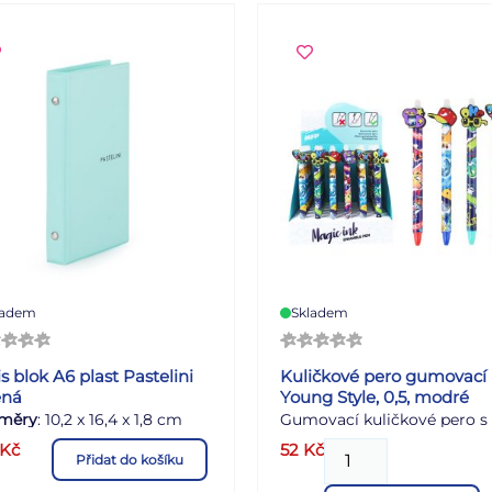
át: A4 Počet listů: 20 listů
tmavě modrý Velikost role:
máž: 180 g/m2 Uvedená
x 2000 mm - 50 %
 je za 1 ks.
skrepovanost Uvedená cena
za 1 balení. Dodáváme v sáč
ladem
Skladem
s blok A6 plast Pastelini
Kuličkové pero gumovací
ená
Young Style, 0,5, modré
měry
: 10,2 x 16,4 x 1,8 cm
Gumovací kuličkové pero s
motivy street art přináší hr
Kč
52
Kč
Přidat do košíku
a moderní vzhled inspirova