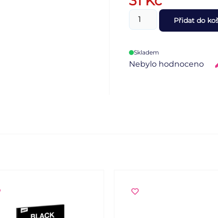
31
Kč
Přidat do ko
Skladem
Nebylo hodnoceno