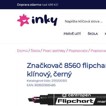
Doprava zdarma
nad 499 Kč!
PRÁVĚ LETÍ
ŠKOLA
Domů
/
Škola
/
Psací potřeby
/
Popisovače
/
Popisovač
Značkovač 8560 flipcha
klínový, černý
Katalogové číslo: 2110200301
EAN: 8595013615485