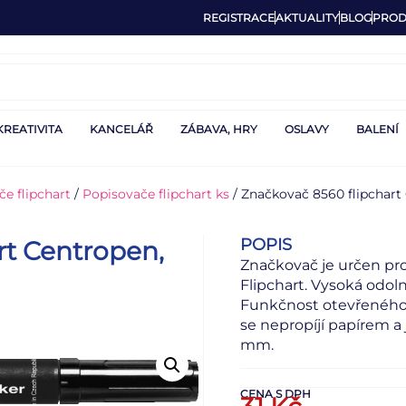
REGISTRACE
AKTUALITY
BLOG
PROD
KREATIVITA
KANCELÁŘ
ZÁBAVA, HRY
OSLAVY
BALENÍ
e flipchart
/
Popisovače flipchart ks
/ Značkovač 8560 flipchart 
POPIS
rt Centropen,
Značkovač je určen pro
Flipchart. Vysoká odoln
Funkčnost otevřeného z
se nepropíjí papírem a 
mm.
CENA S DPH