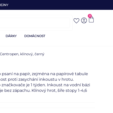
EJNY
0
DÁRKY
DOMÁCNOST
Centropen, klínový, černý
 psaní na papír, zejména na papírové tabule
ost proti zasychání inkoustu v hrotu.
načkovače je 1 týden. Inkoust na vodní bázi
je bez zápachu. Klínový hrot, šíře stopy 1-4,6