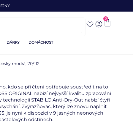
EJNY
0
DÁRKY
DOMÁCNOST
esky modrá, 70/112
o, kdo se při čtení potřebuje soustředit na to
S ORIGINAL nabízí nejvyšší kvalitu zpracování
ky technologii STABILO Anti-Dry-Out nabízí čtyři
ysychání. Zvýrazňovač, který lze znovu naplnit
 je nyní k dispozici v 9 jasných neonových
pastelových odstínech.