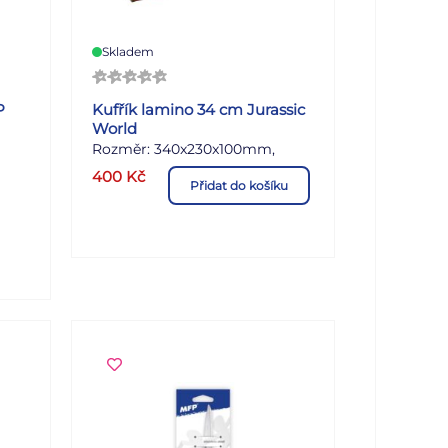
Skladem
P
Kufřík lamino 34 cm Jurassic
World
Rozměr: 340x230x100mm,
Hmotnost: 0,495kg
400
Kč
Přidat do košíku
kou
ch
h
če,
esky
oky
terá