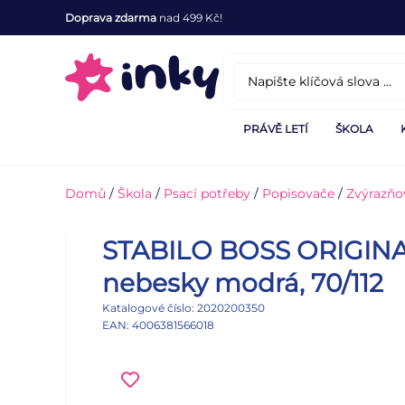
Doprava zdarma
nad 499 Kč!
PRÁVĚ LETÍ
ŠKOLA
Domů
/
Škola
/
Psací potřeby
/
Popisovače
/
Zvýrazňo
STABILO BOSS ORIGINA
nebesky modrá, 70/112
Katalogové číslo: 2020200350
EAN: 4006381566018