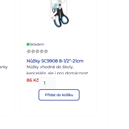
ší a
 A4
na
Skladem
Nůžky SC9908 8-1/2″-21cm
erky
Nůžky vhodné do školy,
kanceláře, ale i pro domácnost.
Ostří je vyrobeno z tvrzené
86
Kč
.
nerezavějící ocele. Rukojeť je
u
ergonomicky tvarovaná a
Přidat do košíku
opatřena technologií SOFT
GRIP, která zabraňuje klouzání.
Barevné provedení: černo-
modrá Délka břitu od středu
nýtu: 95 mm Dodáváme se