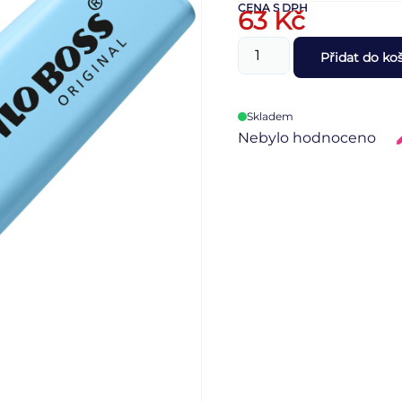
CENA S DPH
63
Kč
Přidat do ko
Skladem
Nebylo hodnoceno