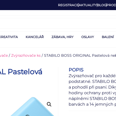
REGISTRACE
AKTUALITY
BLOG
PROD
KREATIVITA
KANCELÁŘ
ZÁBAVA, HRY
OSLAVY
BALENÍ
vače
/
Zvýrazňovače ks
/ STABILO BOSS ORIGINAL Pastelová neb
POPIS
L Pastelová
Zvýrazňovač pro každéh
podstatné. STABILO BOS
a pohodlí při psaní. Dí
hodiny ochrany proti v
náplněmi STABILO BOSS,
barvách a 14 jemných 