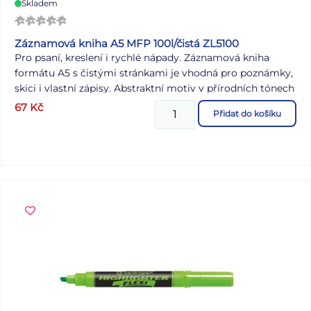
Skladem
Záznamová kniha A5 MFP 100l/čistá ZL5100
Pro psaní, kreslení i rychlé nápady. Záznamová kniha
formátu A5 s čistými stránkami je vhodná pro poznámky,
skici i vlastní zápisy. Abstraktní motiv v přírodních tónech
vytváří zajímavý detail obálky a pevné desky pomáhají
67
Kč
Přidat do košíku
chránit obsah při přenášení. Vazba: V8 Motiv: listy Formát:
A5 Počet listů: 100 čistých Uvedená cena je za 1 ks.