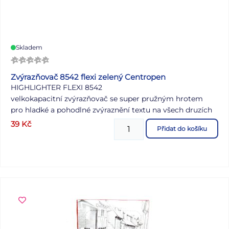
Skladem
Zvýrazňovač 8542 flexi zelený Centropen
HIGHLIGHTER FLEXI 8542
velkokapacitní zvýrazňovač se super pružným hrotem
pro hladké a pohodlné zvýraznění textu na všech druzích
papírů
39
Kč
Přidat do košíku
fluorescenční pigmentový inkoust
odolnost proti UV záření
klínový hrot
šířka stopy 1 – 5 mm