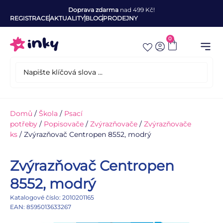
Doprava zdarma
nad 499 Kč!
REGISTRACE
AKTUALITY
BLOG
PRODEJNY
0
Domů
/
Škola
/
Psací
potřeby
/
Popisovače
/
Zvýrazňovače
/
Zvýrazňovače
ks
/ Zvýrazňovač Centropen 8552, modrý
Zvýrazňovač Centropen
8552, modrý
Katalogové číslo: 2010201165
EAN: 8595013633267