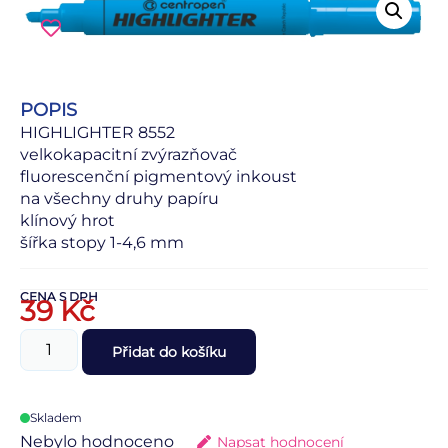
POPIS
HIGHLIGHTER 8552
velkokapacitní zvýrazňovač
fluorescenční pigmentový inkoust
na všechny druhy papíru
klínový hrot
šířka stopy 1-4,6 mm
CENA S DPH
39
Kč
Přidat do košíku
Skladem
Nebylo hodnoceno
Napsat hodnocení