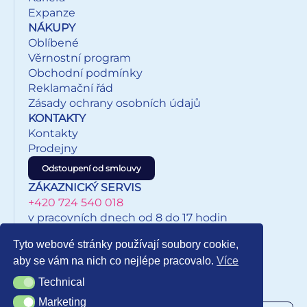
Expanze
NÁKUPY
Oblíbené
Věrnostní program
Obchodní podmínky
Reklamační řád
Zásady ochrany osobních údajů
KONTAKTY
Kontakty
Prodejny
Odstoupení od smlouvy
ZÁKAZNICKÝ SERVIS
+420 724 540 018
v pracovních dnech od 8 do 17 hodin
eshop@inkypapirnictvi.cz
Tyto webové stránky používají soubory cookie,
aby se vám na nich co nejlépe pracovalo.
Více
Technical
Technical
NEWSLETTER
Marketing
Marketing