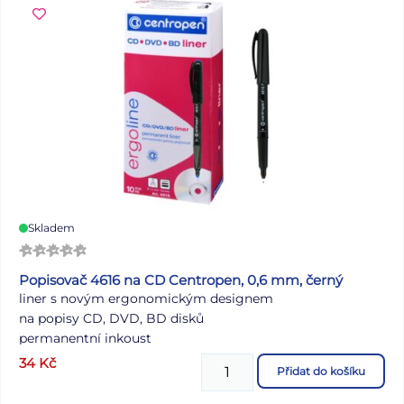
Skladem
Popisovač 4616 na CD Centropen, 0,6 mm, černý
liner s novým ergonomickým designem
na popisy CD, DVD, BD disků
permanentní inkoust
alkoholová báze
34
Kč
Přidat do košíku